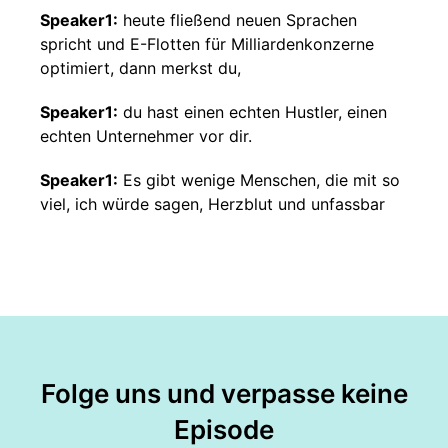
Speaker1:
heute fließend neuen Sprachen
spricht und E-Flotten für Milliardenkonzerne
optimiert, dann merkst du,
Speaker1:
du hast einen echten Hustler, einen
echten Unternehmer vor dir.
Speaker1:
Es gibt wenige Menschen, die mit so
viel, ich würde sagen, Herzblut und unfassbar
Speaker1:
viel Optimismus an der Energiewende
arbeiten, wie mein heutiger Gast und auch
Speaker1:
für mich einfach ein guter Reminder,
warum ich den Podcast aufnehme.
Speaker1:
Das Gespräch hat mich wirklich
Folge uns und verpasse keine
extrem inspiriert und ich hoffe,
Episode