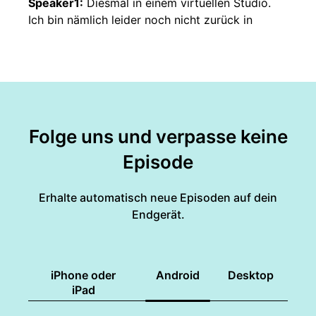
Speaker1:
Diesmal in einem virtuellen Studio.
Ich bin nämlich leider noch nicht zurück in
Berlin.
Speaker1:
Aufgrund von der ganzen Situation
im Nahost, im Irankrieg ist mein Flug gestrichen
Speaker1:
worden und ich sitze noch im
Vietnam fest.
Folge uns und verpasse keine
Episode
Speaker1:
Deswegen müssen wir diesmal,
können wir uns nicht persönlich treffen und
nehmen
Erhalte automatisch neue Episoden auf dein
Endgerät.
Speaker1:
jetzt hier virtuell auf.
Speaker1:
Aber Simon, du kennst dich ganz gut
iPhone oder
Android
Desktop
aus im Energierecht und du bist auch Hörer der
iPad
Energiezone.