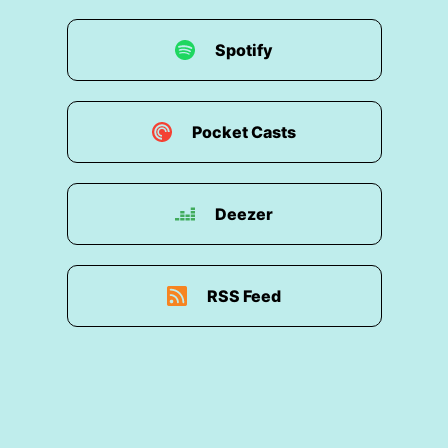
Speaker1:
Du warst schon mal bei uns vor
sieben Monaten und hörst auch ab und zu die
Spotify
Monthly's,
Speaker1:
die wir so aufnehmen und hast
gesagt, hey,
Pocket Casts
Speaker1:
wir könnten mal ein Update machen
zu den Dingen, die ihr Monthly besprecht,
Deezer
Speaker1:
habe ich ein bisschen was
hinzuzugeben.
RSS Feed
Speaker1:
Und in unserer ersten gemeinsamen
Folge, falls ihr noch nicht gehört habt, hört
unbedingt rein.
Speaker1:
Das war vor sieben Monaten, die
Folge 90, haben wir uns einem relativ